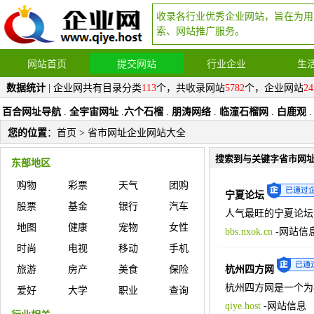
收录各行业优秀企业网站，旨在为用
索、网站推广服务。
网站首页
提交网站
行业企业
生
数据统计
| 企业网共有目录分类
113
个，共收录网站
5782
个，企业网站
24
百合网址导航
.
全宇宙网址
.
六个石榴
.
朋涛网络
.
临潼石榴网
.
白鹿观
.
您的位置
：
首页
> 省市网址企业网站大全
搜索到与关键字省市网
东部地区
购物
彩票
天气
团购
宁夏论坛
股票
基金
银行
汽车
人气最旺的宁夏论坛
地图
健康
宠物
女性
bbs.nxok.cn
-
网站信
时尚
电视
移动
手机
旅游
房产
美食
保险
杭州四方网
杭州四方网是一个为
爱好
大学
职业
查询
qiye.host
-
网站信息