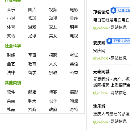
行业相关
音乐
图片
视频
电影
茂名论坛
小说
篮球
动漫
星座
电白在线是电白电白
体育
游戏
交友
明星
qiye.host
-
网站信息
笑话
足球
美女
电视
安庆网
社会科学
安庆网
财经
军事
招聘
考试
qiye.host
-
网站信息
曲艺
教育
人文
英语
元泰同城
法律
留学
宗教
公益
元泰同城 - 房产
其他类别
城网招聘,上海招聘会
软件
邮箱
博客
摄影
qiye.host
-
网站信息
桌面
聊天
设计
物流
渝乐城
礼品
招商
政府
奇特
重庆人气最旺的驴友
qiye.host
-
网站信息