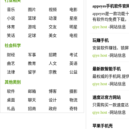
行业相关
appeyes手机软件官
音乐
图片
视频
电影
appeyes是一
小说
篮球
动漫
星座
有软件均免费下载，
体育
游戏
交友
明星
qiye.host
-
网站信息
笑话
足球
美女
电视
玩赚手机
社会科学
安装软件赚钱、锁屏
财经
军事
招聘
考试
qiye.host
-
网站信息
曲艺
教育
人文
英语
最新款智能手机
法律
留学
宗教
公益
最权威的手机网,提
其他类别
qiye.host
-
网站信息
软件
邮箱
博客
摄影
速度达官方网站
桌面
聊天
设计
物流
只需购买一款速度达
礼品
招商
政府
奇特
qiye.host
-
网站信息
苹果手机壳