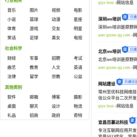
行业相关
qiye.host
-
网站信息
音乐
图片
视频
电影
深圳seo培训
小说
篮球
动漫
星座
深圳seo培训是原野
体育
游戏
交友
明星
user.qzone.qq.com
-
笑话
足球
美女
电视
社会科学
北京seo培训
财经
军事
招聘
考试
北京seo培训是原野
曲艺
教育
人文
英语
user.qzone.qq.com
-
法律
留学
宗教
公益
网站建设
其他类别
常州至优科技网络技
软件
邮箱
博客
摄影
信公众平台二次开发,
qiye.host
-
网站信息
桌面
聊天
设计
物流
礼品
招商
政府
奇特
宜昌百慕达科技
专注互联网应用开发
宜昌SEO优化、宜