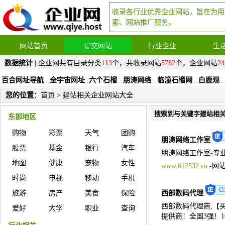
收录各行业优秀企业网站，旨在为用
索、网站推广服务。
网站首页
提交网站
行业企业
生
数据统计
| 企业网共有目录分类
113
个，共收录网站
5782
个，企业网站
24
百合网址导航
.
全宇宙网址
.
六个石榴
.
朋涛网络
.
临潼石榴网
.
白鹿观
.
您的位置
：
首页
> 建站相关企业网站大全
搜索到与关键字建站相
东部地区
购物
彩票
天气
团购
朋涛网络工作室
股票
基金
银行
汽车
朋涛网络工作室-专
地图
健康
宠物
女性
www.612532.cn
-
网
时尚
电视
移动
手机
旅游
房产
美食
保险
西部数码代理
西部数码代理商,【
爱好
大学
职业
查询
提供商！全国3强！1