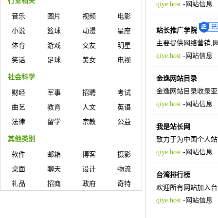
行业相关
qiye.host
-
网站信息
音乐
图片
视频
电影
站长推广学院
小说
篮球
动漫
星座
主要提供网络营销,
体育
游戏
交友
明星
qiye.host
-
网站信息
笑话
足球
美女
电视
社会科学
金逸网站目录
金逸网站目录收录亚
财经
军事
招聘
考试
qiye.host
-
网站信息
曲艺
教育
人文
英语
法律
留学
宗教
公益
我是站长网
其他类别
致力于为中国个人站
qiye.host
-
网站信息
软件
邮箱
博客
摄影
桌面
聊天
设计
物流
台湾排行榜
礼品
招商
政府
奇特
欢迎所有网站加入台
qiye.host
-
网站信息