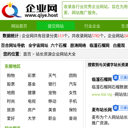
收录各行业优秀企业网站，旨在为用
索、网站推广服务。
网站首页
提交网站
行业企业
生
数据统计
| 企业网共有目录分类
113
个，共收录网站
5782
个，企业网站
24
百合网址导航
.
全宇宙网址
.
六个石榴
.
朋涛网络
.
临潼石榴网
.
白鹿观
.
您的位置
：
首页
> 站长资源企业网站大全
搜索到与关键字站长资
东部地区
购物
彩票
天气
团购
临潼石榴网
股票
基金
银行
汽车
临潼石榴网石榴数据
地图
健康
宠物
女性
www.ltsl.vip
-
网站信
时尚
电视
移动
手机
旅游
房产
美食
保险
麦布站长网
麦布为个人网站站长
爱好
大学
职业
查询
推广资源。