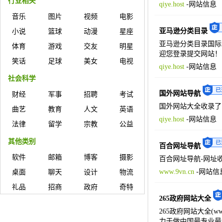
行业相关
qiye.host
-
网站信息
音乐
图片
视频
电影
亚马逊分类目录
小说
篮球
动漫
星座
亚马逊分类目录国际
体育
游戏
交友
明星
迎您登录提交网站！
笑话
足球
美女
电视
qiye.host
-
网站信息
社会科学
国外网站导航
财经
军事
招聘
考试
国外网站大全收录了
曲艺
教育
人文
英语
qiye.host
-
网站信息
法律
留学
宗教
公益
其他类别
百合网址导航
软件
邮箱
博客
摄影
百合网址导航-网址
www.9vn.cn
-
网站信
桌面
聊天
设计
物流
礼品
招商
政府
奇特
265政府网站大全
265政府网站大全(
力于做中国最专业最