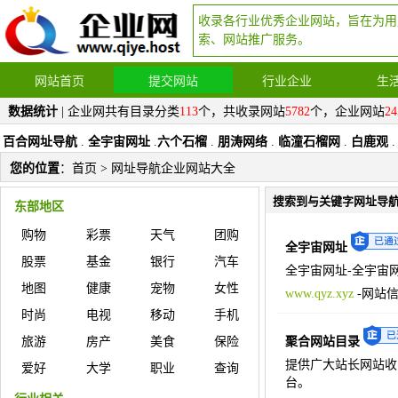
收录各行业优秀企业网站，旨在为用
索、网站推广服务。
网站首页
提交网站
行业企业
生
数据统计
| 企业网共有目录分类
113
个，共收录网站
5782
个，企业网站
24
百合网址导航
.
全宇宙网址
.
六个石榴
.
朋涛网络
.
临潼石榴网
.
白鹿观
.
您的位置
：
首页
> 网址导航企业网站大全
搜索到与关键字网址导
东部地区
购物
彩票
天气
团购
全宇宙网址
股票
基金
银行
汽车
全宇宙网址-全宇宙
地图
健康
宠物
女性
www.qyz.xyz
-
网站
时尚
电视
移动
手机
旅游
房产
美食
保险
聚合网站目录
提供广大站长网站收
爱好
大学
职业
查询
台。