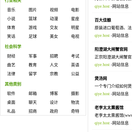
行业相关
qiye.host
-
网站信息
音乐
图片
视频
电影
小说
篮球
动漫
星座
百大佳酿
体育
游戏
交友
明星
原装进口葡萄酒、法
qiye.host
-
网站信息
笑话
足球
美女
电视
社会科学
阳澄湖大闸蟹官网
财经
军事
招聘
考试
正宗阳澄湖大闸蟹官
qiye.host
-
网站信息
曲艺
教育
人文
英语
法律
留学
宗教
公益
煲汤网
其他类别
一个专门介绍如何煲
软件
邮箱
博客
摄影
qiye.host
-
网站信息
桌面
聊天
设计
物流
老李太太熏酱馆
礼品
招商
政府
奇特
老李太太熏酱馆(www
qiye.host
-
网站信息