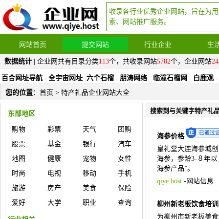
收录各行业优秀企业网站，旨在为用
索、网站推广服务。
网站首页
提交网站
行业企业
生
数据统计
| 企业网共有目录分类
113
个，共收录网站
5782
个，企业网站
24
百合网址导航
.
全宇宙网址
.
六个石榴
.
朋涛网络
.
临潼石榴网
.
白鹿观
.
您的位置
：
首页
> 特产礼品企业网站大全
搜索到与关键字特产礼
东部地区
购物
彩票
天气
团购
海参价格
股票
基金
银行
汽车
皇礼堂大连海参城创建
地图
健康
宠物
女性
海参，参龄3-８年
海参产品”。
时尚
电视
移动
手机
qiye.host
-
网站信息
旅游
房产
美食
保险
爱好
大学
职业
查询
柳州新老板饮食培训
为柳州市新老板美食