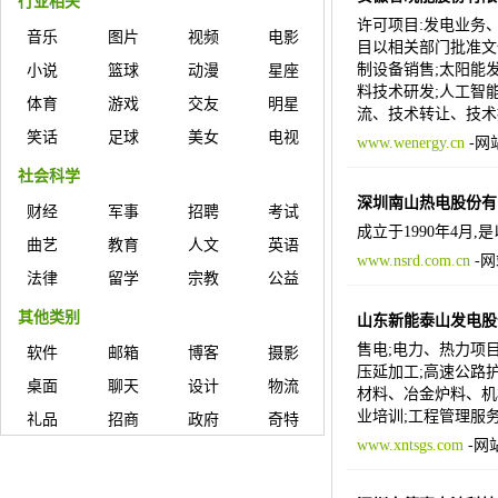
行业相关
许可项目:发电业务
音乐
图片
视频
电影
目以相关部门批准文
制设备销售;太阳能
小说
篮球
动漫
星座
料技术研发;人工智
体育
游戏
交友
明星
流、技术转让、技术
笑话
足球
美女
电视
www.wenergy.cn
-
网
社会科学
深圳南山热电股份有
财经
军事
招聘
考试
成立于1990年4
曲艺
教育
人文
英语
www.nsrd.com.cn
-
网
法律
留学
宗教
公益
其他类别
山东新能泰山发电股
售电;电力、热力项
软件
邮箱
博客
摄影
压延加工;高速公路
桌面
聊天
设计
物流
材料、冶金炉料、机
业培训;工程管理服
礼品
招商
政府
奇特
www.xntsgs.com
-
网