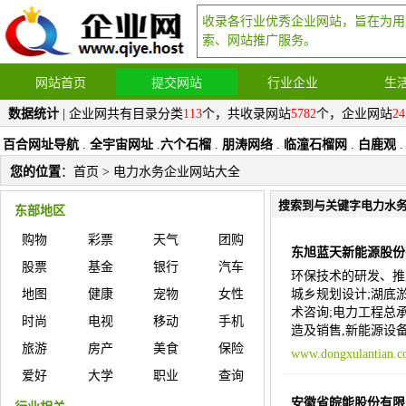
收录各行业优秀企业网站，旨在为用
索、网站推广服务。
网站首页
提交网站
行业企业
生
数据统计
| 企业网共有目录分类
113
个，共收录网站
5782
个，企业网站
24
百合网址导航
.
全宇宙网址
.
六个石榴
.
朋涛网络
.
临潼石榴网
.
白鹿观
.
您的位置
：
首页
> 电力水务企业网站大全
搜索到与关键字电力水
东部地区
购物
彩票
天气
团购
东旭蓝天新能源股份
股票
基金
银行
汽车
环保技术的研发、推
地图
健康
宠物
女性
城乡规划设计;湖底
术咨询;电力工程总
时尚
电视
移动
手机
造及销售,新能源设
旅游
房产
美食
保险
www.dongxulantian.
爱好
大学
职业
查询
安徽省皖能股份有限