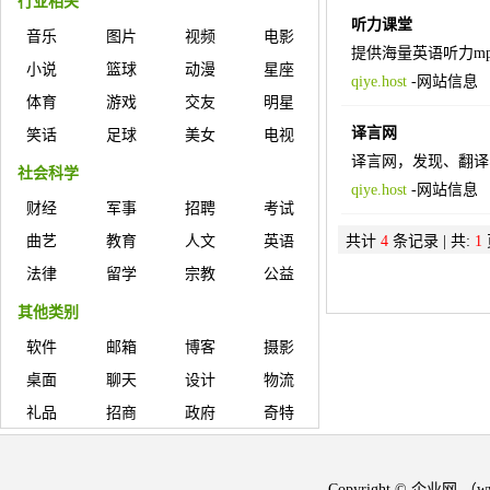
行业相关
听力课堂
音乐
图片
视频
电影
提供海量英语听力m
小说
篮球
动漫
星座
qiye.host
-
网站信息
体育
游戏
交友
明星
译言网
笑话
足球
美女
电视
译言网，发现、翻译
社会科学
qiye.host
-
网站信息
财经
军事
招聘
考试
曲艺
教育
人文
英语
共计
4
条记录 | 共:
1
法律
留学
宗教
公益
其他类别
软件
邮箱
博客
摄影
桌面
聊天
设计
物流
礼品
招商
政府
奇特
Copyright © 企业网 