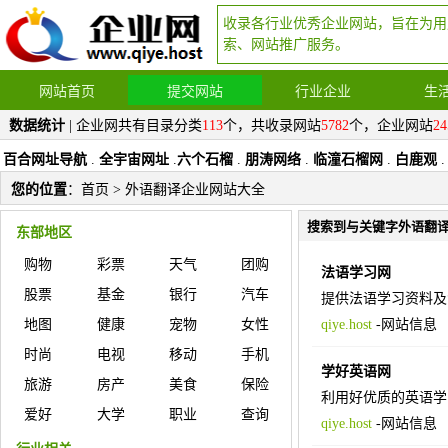
收录各行业优秀企业网站，旨在为用
索、网站推广服务。
网站首页
提交网站
行业企业
生
数据统计
| 企业网共有目录分类
113
个，共收录网站
5782
个，企业网站
24
百合网址导航
.
全宇宙网址
.
六个石榴
.
朋涛网络
.
临潼石榴网
.
白鹿观
.
您的位置
：
首页
> 外语翻译企业网站大全
搜索到与关键字外语翻
东部地区
购物
彩票
天气
团购
法语学习网
股票
基金
银行
汽车
提供法语学习资料及
地图
健康
宠物
女性
qiye.host
-
网站信息
时尚
电视
移动
手机
学好英语网
旅游
房产
美食
保险
利用好优质的英语学
爱好
大学
职业
查询
qiye.host
-
网站信息