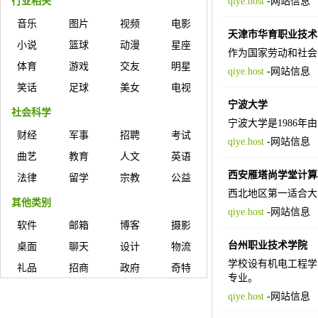
行业相关
qiye.host
-
网站信息
音乐
图片
视频
电影
天津市华育职业技术
小说
篮球
动漫
星座
作为国家劳动和社会
体育
游戏
交友
明星
qiye.host
-
网站信息
笑话
足球
美女
电视
宁波大学
社会科学
宁波大学是1986
财经
军事
招聘
考试
qiye.host
-
网站信息
曲艺
教育
人文
英语
西安雁塔尚学堂计算
法律
留学
宗教
公益
西北地区第一适合大学
其他类别
qiye.host
-
网站信息
软件
邮箱
博客
摄影
台州职业技术学院
桌面
聊天
设计
物流
学校设有机电工程学
礼品
招商
政府
奇特
专业。
qiye.host
-
网站信息