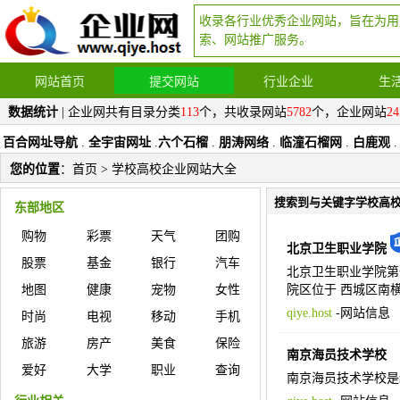
收录各行业优秀企业网站，旨在为用
索、网站推广服务。
网站首页
提交网站
行业企业
生
数据统计
| 企业网共有目录分类
113
个，共收录网站
5782
个，企业网站
24
百合网址导航
.
全宇宙网址
.
六个石榴
.
朋涛网络
.
临潼石榴网
.
白鹿观
.
您的位置
：
首页
> 学校高校企业网站大全
搜索到与关键字学校高
东部地区
购物
彩票
天气
团购
北京卫生职业学院
股票
基金
银行
汽车
北京卫生职业学院第
地图
健康
宠物
女性
院区位于 西城区南横
qiye.host
-
网站信息
时尚
电视
移动
手机
旅游
房产
美食
保险
南京海员技术学校
爱好
大学
职业
查询
南京海员技术学校是