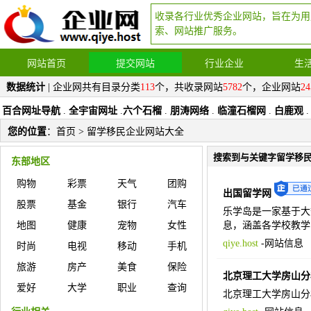
收录各行业优秀企业网站，旨在为用
索、网站推广服务。
网站首页
提交网站
行业企业
生
数据统计
| 企业网共有目录分类
113
个，共收录网站
5782
个，企业网站
24
百合网址导航
.
全宇宙网址
.
六个石榴
.
朋涛网络
.
临潼石榴网
.
白鹿观
.
您的位置
：
首页
> 留学移民企业网站大全
搜索到与关键字留学移
东部地区
购物
彩票
天气
团购
出国留学网
股票
基金
银行
汽车
乐学岛是一家基于大
地图
健康
宠物
女性
息，涵盖各学校教学
qiye.host
-
网站信息
时尚
电视
移动
手机
旅游
房产
美食
保险
北京理工大学房山分
爱好
大学
职业
查询
北京理工大学房山分校