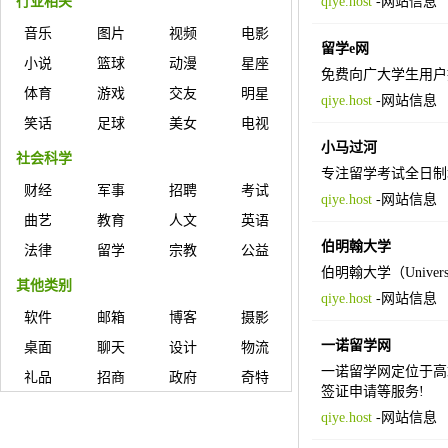
行业相关
qiye.host
-
网站信息
音乐
图片
视频
电影
留学e网
小说
篮球
动漫
星座
免费向广大学生用户
体育
游戏
交友
明星
qiye.host
-
网站信息
笑话
足球
美女
电视
小马过河
社会科学
专注留学考试全日制培
财经
军事
招聘
考试
qiye.host
-
网站信息
曲艺
教育
人文
英语
伯明翰大学
法律
留学
宗教
公益
伯明翰大学（Univer
其他类别
qiye.host
-
网站信息
软件
邮箱
博客
摄影
一诺留学网
桌面
聊天
设计
物流
一诺留学网定位于高
礼品
招商
政府
奇特
签证申请等服务!
qiye.host
-
网站信息