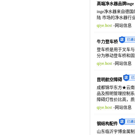
高端净水器品牌inge
inge净水器来自德
陆 市场的净水器行
qiye.host
-
网站信息
牛力登车桥
登车桥是用于叉车与
分为移动登车桥和固
qiye.host
-
网站信息
昆明航空障碍
成都锦华东方★云南分
品及照明管理控制系
障碍灯性价比高，质
qiye.host
-
网站信息
钢结构配件
山东临沂宇博金属制品