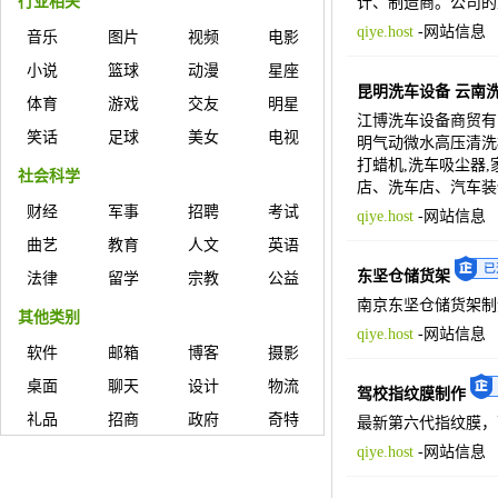
行业相关
计、制造商。公司的主
qiye.host
-
网站信息
音乐
图片
视频
电影
小说
篮球
动漫
星座
昆明洗车设备 云南
体育
游戏
交友
明星
江博洗车设备商贸有限
笑话
足球
美女
电视
明气动微水高压清洗枪
打蜡机,洗车吸尘器
社会科学
店、洗车店、汽车装
财经
军事
招聘
考试
qiye.host
-
网站信息
曲艺
教育
人文
英语
东坚仓储货架
法律
留学
宗教
公益
南京东坚仓储货架制
其他类别
qiye.host
-
网站信息
软件
邮箱
博客
摄影
桌面
聊天
设计
物流
驾校指纹膜制作
礼品
招商
政府
奇特
最新第六代指纹膜，可以通过
qiye.host
-
网站信息