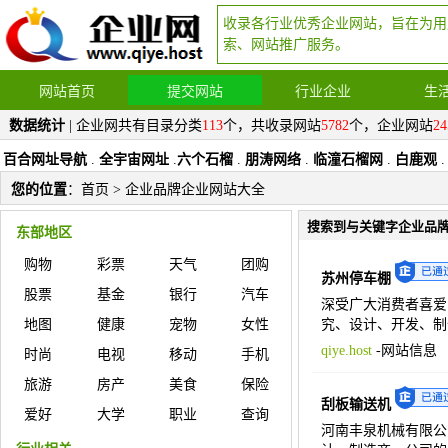
收录各行业优秀企业网站，旨在为用
索、网站推广服务。
网站首页
提交网站
行业企业
生
数据统计
| 企业网共有目录分类
113
个，共收录网站
5782
个，企业网站
24
百合网址导航
.
全宇宙网址
.
六个石榴
.
朋涛网络
.
临潼石榴网
.
白鹿观
.
您的位置
：
首页
> 企业品牌企业网站大全
搜索到与关键字企业品
东部地区
购物
彩票
天气
团购
苏州停车棚
股票
基金
银行
汽车
深受广大消费者喜爱
地图
健康
宠物
女性
究、设计、开发、制
qiye.host
-
网站信息
时尚
电视
移动
手机
旅游
房产
美食
保险
刮板输送机
爱好
大学
职业
查询
河南丰泉机械有限公