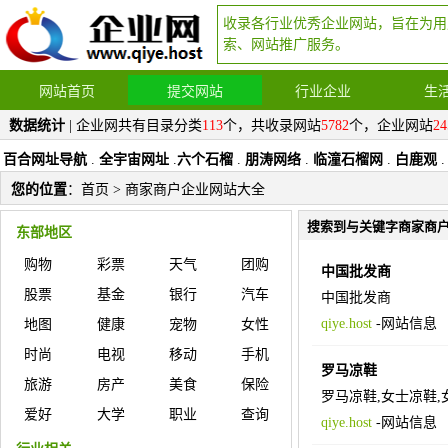
收录各行业优秀企业网站，旨在为用
索、网站推广服务。
网站首页
提交网站
行业企业
生
数据统计
| 企业网共有目录分类
113
个，共收录网站
5782
个，企业网站
24
百合网址导航
.
全宇宙网址
.
六个石榴
.
朋涛网络
.
临潼石榴网
.
白鹿观
.
您的位置
：
首页
> 商家商户企业网站大全
搜索到与关键字商家商
东部地区
购物
彩票
天气
团购
中国批发商
股票
基金
银行
汽车
中国批发商
qiye.host
-
网站信息
地图
健康
宠物
女性
时尚
电视
移动
手机
罗马凉鞋
旅游
房产
美食
保险
罗马凉鞋,女士凉鞋,
爱好
大学
职业
查询
qiye.host
-
网站信息