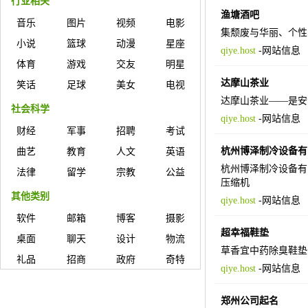
行业相关
渔塘酒吧
音乐
图片
视频
电影
集颓废与华丽、个性
小说
篮球
动漫
星座
qiye.host
-
网站信息
体育
游戏
交友
明星
达摩山茶业
笑话
足球
美女
电视
达摩山茶业——是安
社会科学
qiye.host
-
网站信息
财经
军事
招聘
考试
杭州博泽制冷设备有
曲艺
教育
人文
英语
杭州博泽制冷设备有
法律
留学
宗教
公益
压缩机
其他类别
qiye.host
-
网站信息
软件
邮箱
博客
摄影
超幸福鞋垫
桌面
聊天
设计
物流
草香宜中药除臭鞋垫
礼品
招商
政府
奇特
qiye.host
-
网站信息
郑州公司起名