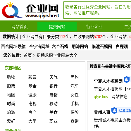
收录各行业优秀企业网站，旨在为用
索、网站推广服务。
网站首页
提交网站
行业企业
生
数据统计
| 企业网共有目录分类
113
个，共收录网站
5782
个，企业网站
24
百合网址导航
.
全宇宙网址
.
六个石榴
.
朋涛网络
.
临潼石榴网
.
白鹿观
.
您的位置
：
首页
> 招聘求职企业网站大全
搜索到与关键字招聘求
东部地区
购物
彩票
天气
团购
宁夏人才招聘网
股票
基金
银行
汽车
宁夏人才招聘网【nx
地图
健康
宠物
女性
qiye.host
-
网站信息
时尚
电视
移动
手机
旅游
房产
美食
保险
贵州人事
贵州省人事局主办贵
爱好
大学
职业
查询
作。