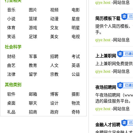
行业相关
qiye.host
-
网站信息
音乐
图片
视频
电影
简历模板下载
小说
篮球
动漫
星座
提供个人简历模板、
体育
游戏
交友
明星
手。
笑话
足球
美女
电视
qiye.host
-
网站信息
社会科学
上上兼职网
财经
军事
招聘
考试
上上兼职网免费提供
曲艺
教育
人文
英语
qiye.host
-
网站信息
法律
留学
宗教
公益
其他类别
夜场招聘网
软件
邮箱
博客
摄影
午夜场招聘网（www.
选的最佳服务平台。
桌面
聊天
设计
物流
qiye.host
-
网站信息
礼品
招商
政府
奇特
金融人才招聘
金聘网立足金融人才