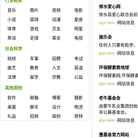
行业相关
修水爱心网
音乐
图片
视频
电影
修水县爱心联合会前
小说
篮球
动漫
星座
qiye.host
-
网站信息
体育
游戏
交友
明星
施乐会
笑话
足球
美女
电视
任何人只要有助学、
社会科学
qiye.host
-
网站信息
财经
军事
招聘
考试
环保酵素救地球
曲艺
教育
人文
英语
环保酵素网,环保酵
法律
留学
宗教
公益
qiye.host
-
网站信息
其他类别
软件
邮箱
博客
摄影
老牛基金会
由蒙牛乳业集团创始
桌面
聊天
设计
物流
非公募基金会。
礼品
招商
政府
奇特
qiye.host
-
网站信息
壹基金官方网站