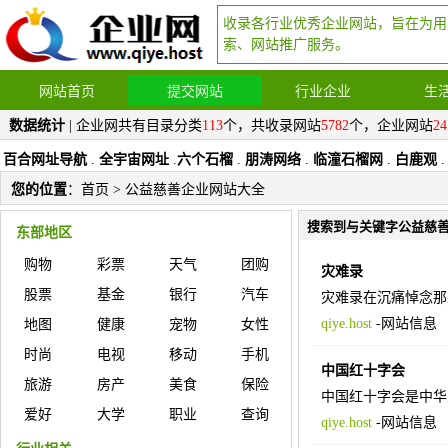
收录各行业优秀企业网站，旨在为用
索、网站推广服务。
网站首页
提交网站
行业企业
生
数据统计
| 企业网共有目录分类
113
个，共收录网站
5782
个，企业网站
24
百合网址导航
.
全宇宙网址
.
六个石榴
.
朋涛网络
.
临潼石榴网
.
白鹿观
.
您的位置
：
首页
> 公益慈善企业网站大全
搜索到与关键字公益慈
东部地区
购物
彩票
天气
团购
灾难录
股票
基金
银行
汽车
灾难录在沉痛悼念那
qiye.host
-
网站信息
地图
健康
宠物
女性
时尚
电视
移动
手机
中国红十字会
旅游
房产
美食
保险
中国红十字会是中华
爱好
大学
职业
查询
qiye.host
-
网站信息