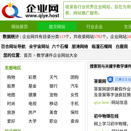
收录各行业优秀企业网站，旨在为用
索、网站推广服务。
网站首页
提交网站
行业企业
生
数据统计
| 企业网共有目录分类
113
个，共收录网站
5782
个，企业网站
24
百合网址导航
.
全宇宙网址
.
六个石榴
.
朋涛网络
.
临潼石榴网
.
白鹿观
.
您的位置
：
首页
> 教学课件企业网站大全
搜索到与关键字教学课
东部地区
购物
彩票
天气
团购
答案网
股票
基金
银行
汽车
答案网提供暑假作业
地图
健康
宠物
女性
及答案等字谜疯狂猜歌问题答
qiye.host
-
网站信息
时尚
电视
移动
手机
旅游
房产
美食
保险
初中物理在线
爱好
大学
职业
查询
网上学习初中物理，