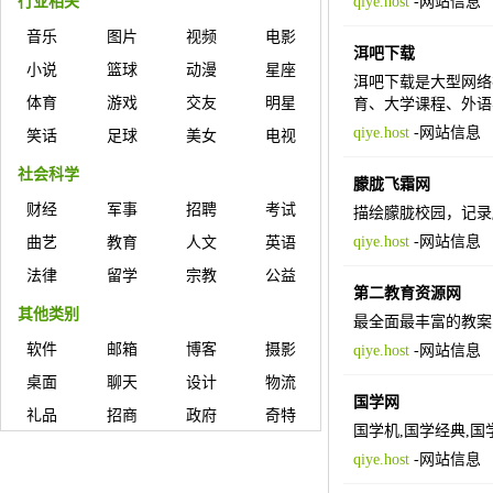
行业相关
qiye.host
-
网站信息
音乐
图片
视频
电影
洱吧下载
小说
篮球
动漫
星座
洱吧下载是大型网络
体育
游戏
交友
明星
育、大学课程、外语
qiye.host
-
网站信息
笑话
足球
美女
电视
社会科学
朦胧飞霜网
财经
军事
招聘
考试
描绘朦胧校园，记录
qiye.host
-
网站信息
曲艺
教育
人文
英语
法律
留学
宗教
公益
第二教育资源网
其他类别
最全面最丰富的教案
软件
邮箱
博客
摄影
qiye.host
-
网站信息
桌面
聊天
设计
物流
国学网
礼品
招商
政府
奇特
国学机,国学经典,国
qiye.host
-
网站信息