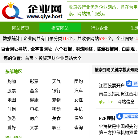
收录各行业优秀企业网站，旨在为用
索、网站推广服务。
网站首页
提交网站
行业企业
生
数据统计
| 企业网共有目录分类
113
个，共收录网站
5782
个，企业网站
24
百合网址导航
.
全宇宙网址
.
六个石榴
.
朋涛网络
.
临潼石榴网
.
白鹿观
.
您的位置
：
首页
> 投资理财企业网站大全
搜索到与关键字投资理
东部地区
购物
彩票
天气
团购
江西股票开户
股票
基金
银行
汽车
南昌股指期货江西期
地图
健康
宠物
女性
qiye.host
-
网站信息
时尚
电视
移动
手机
旅游
房产
美食
保险
P2P理财
金海贷是中国领先的
爱好
大学
职业
查询
第三方担保机构双重