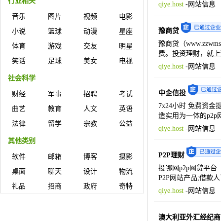
行业相关
qiye.host
-
网站信息
音乐
图片
视频
电影
豫商贷
小说
篮球
动漫
星座
豫商贷（www.zz
体育
游戏
交友
明星
费。投资理财，就上豫商贷h
笑话
足球
美女
电视
qiye.host
-
网站信息
社会科学
中企信投
财经
军事
招聘
考试
7x24小时 免费
曲艺
教育
人文
英语
造实用为一体的p2p
法律
留学
宗教
公益
qiye.host
-
网站信息
其他类别
P2P理财
软件
邮箱
博客
摄影
投哪网p2p网贷平台
桌面
聊天
设计
物流
P2P网站产品;借款
礼品
招商
政府
奇特
qiye.host
-
网站信息
澳大利亚外汇经纪商