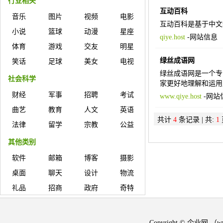
行业相关
互动百科
音乐
图片
视频
电影
互动百科是基于中文
小说
篮球
动漫
星座
qiye.host
-
网站信息
体育
游戏
交友
明星
绿丝成语网
笑话
足球
美女
电视
绿丝成语网是一个专
社会科学
家更好地理解和运用
财经
军事
招聘
考试
www.qiye.host
-
网站
曲艺
教育
人文
英语
共计
4
条记录 | 共:
1
法律
留学
宗教
公益
其他类别
软件
邮箱
博客
摄影
桌面
聊天
设计
物流
礼品
招商
政府
奇特
Copyright © 企业网 