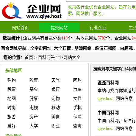
收录各行业优秀企业网站，旨在为用
索、网站推广服务。
网站首页
提交网站
行业企业
生
数据统计
| 企业网共有目录分类
113
个，共收录网站
5782
个，企业网站
24
百合网址导航
.
全宇宙网址
.
六个石榴
.
朋涛网络
.
临潼石榴网
.
白鹿观
.
您的位置
：
首页
> 百科问答企业网站大全
搜索到与关键字百科问
东部地区
购物
彩票
天气
团购
歪歪百科网
股票
基金
银行
汽车
本站可找到你知道的
地图
健康
宠物
女性
qiye.host
-
网站信息
时尚
电视
移动
手机
中国百科网
旅游
房产
美食
保险
中国百科网，专注行
爱好
大学
职业
查询
qiye.host
-
网站信息