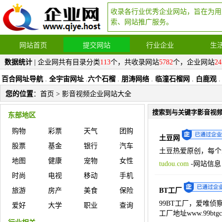
收录各行业优秀企业网站，旨在为用
索、网站推广服务。
网站首页
提交网站
行业企业
生
数据统计
| 企业网共有目录分类
113
个，共收录网站
5782
个，企业网站
24
百合网址导航
.
全宇宙网址
.
六个石榴
.
朋涛网络
.
临潼石榴网
.
白鹿观
.
您的位置
：
首页
> 影音视频企业网站大全
搜索到与关键字影音视
东部地区
购物
彩票
天气
团购
土豆网
股票
基金
银行
汽车
土豆热爱原创，每个
地图
健康
宠物
女性
tudou.com
-
网站信息
时尚
电视
移动
手机
旅游
房产
美食
保险
BT工厂
99BT工厂，爱唯侦
爱好
大学
职业
查询
工厂地址www.99btgc.