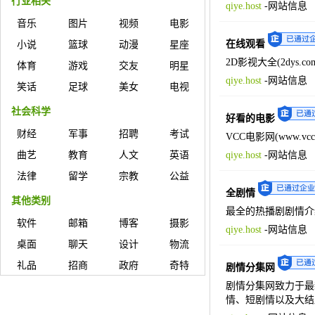
行业相关
qiye.host
-
网站信息
音乐
图片
视频
电影
在线观看
小说
篮球
动漫
星座
2D影视大全(2dy
体育
游戏
交友
明星
qiye.host
-
网站信息
笑话
足球
美女
电视
社会科学
好看的电影
财经
军事
招聘
考试
VCC电影网(www.
曲艺
教育
人文
英语
qiye.host
-
网站信息
法律
留学
宗教
公益
全剧情
其他类别
最全的热播剧剧情介
软件
邮箱
博客
摄影
qiye.host
-
网站信息
桌面
聊天
设计
物流
礼品
招商
政府
奇特
剧情分集网
剧情分集网致力于最
情、短剧情以及大结