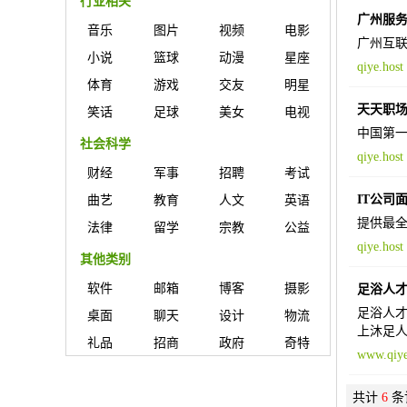
行业相关
广州服
音乐
图片
视频
电影
广州互联
小说
篮球
动漫
星座
qiye.host
体育
游戏
交友
明星
天天职
笑话
足球
美女
电视
中国第一
社会科学
qiye.host
财经
军事
招聘
考试
IT公司
曲艺
教育
人文
英语
提供最全最
法律
留学
宗教
公益
qiye.host
其他类别
软件
邮箱
博客
摄影
足浴人
足浴人才
桌面
聊天
设计
物流
上沐足
礼品
招商
政府
奇特
www.qiye
共计
6
条记