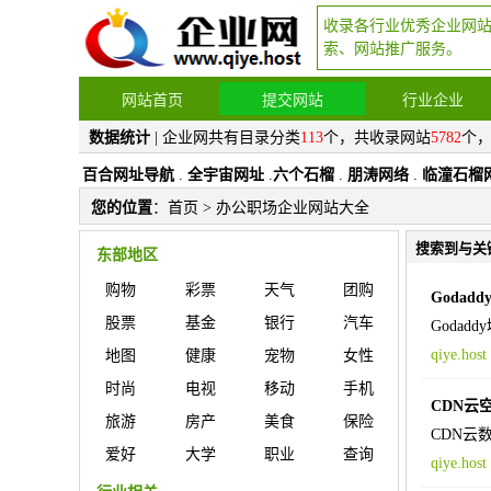
收录各行业优秀企业网
索、网站推广服务。
网站首页
提交网站
行业企业
数据统计
| 企业网共有目录分类
113
个，共收录网站
5782
个
百合网址导航
.
全宇宙网址
.
六个石榴
.
朋涛网络
.
临潼石榴
您的位置
：
首页
> 办公职场企业网站大全
搜索到与关
东部地区
购物
彩票
天气
团购
Godad
股票
基金
银行
汽车
Goda
qiye.host
地图
健康
宠物
女性
时尚
电视
移动
手机
CDN云
旅游
房产
美食
保险
CDN云
爱好
大学
职业
查询
qiye.host