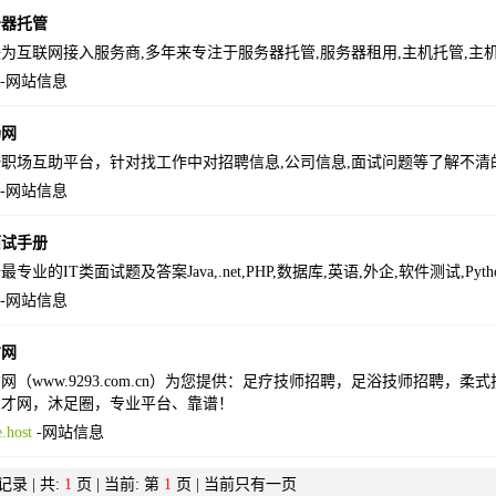
务器托管
为互联网接入服务商,多年来专注于服务器托管,服务器租用,主机托管,主
-
网站信息
场网
职场互助平台，针对找工作中对招聘信息,公司信息,面试问题等了解不清
-
网站信息
面试手册
专业的IT类面试题及答案Java,.net,PHP,数据库,英语,外企,软件测试,Python
-
网站信息
才网
网（www.9293.com.cn）为您提供：足疗技师招聘，足浴技师招聘，
人才网，沐足圈，专业平台、靠谱！
.host
-
网站信息
录 | 共:
1
页 | 当前: 第
1
页 | 当前只有一页