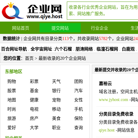
收录各行业优秀企业网站，旨在为用
索、网站推广服务。
网站首页
提交网站
行业企业
生
数据统计
| 企业网共有目录分类
113
个，共收录网站
5782
个，企业网站
24
百合网址导航
.
全宇宙网址
.
六个石榴
.
朋涛网络
.
临潼石榴网
.
白鹿观
.
您的位置
：
首页
> 最新收录的20个企业网站
最新提交并收录的20个
东部地区
购物
彩票
天气
团购
嘉裕云
股票
基金
银行
汽车
域名注册，空间主机
www.jyhost.com
-
网
地图
健康
宠物
女性
时尚
电视
移动
手机
分类目录免费收录
旅游
房产
美食
保险
分类目录免费收录各
爱好
大学
职业
查询
qiye.host
-
网站信息