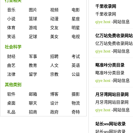
行业相关
千里收录网
音乐
图片
视频
电影
千里收录网
小说
篮球
动漫
星座
qiye.host
-
网站信息
体育
游戏
交友
明星
亿万站免费收录网站
笑话
足球
美女
电视
亿万站免费收录网站
社会科学
qiye.host
-
网站信息
财经
军事
招聘
考试
略准咔分类目录
曲艺
教育
人文
英语
略准咔分类目录
法律
留学
宗教
公益
qiye.host
-
网站信息
其他类别
软件
邮箱
博客
摄影
月牙湾网站目录网
月牙湾网站目录网
桌面
聊天
设计
物流
qiye.host
-
网站信息
礼品
招商
政府
奇特
站长seo网址收录
站长seo网址收录