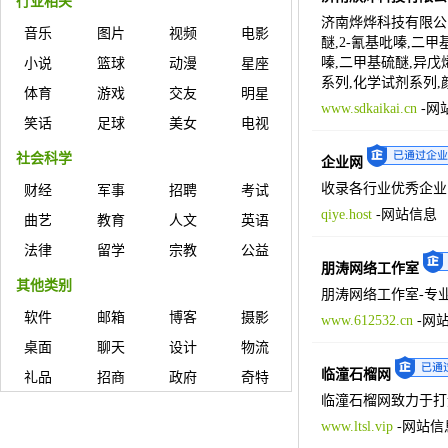
行业相关
济南烨烨科技有限公司
音乐
图片
视频
电影
醚,2-氰基吡嗪,二
嗪,二甲基硫醚,异戊
小说
篮球
动漫
星座
系列,化学试剂系列
体育
游戏
交友
明星
www.sdkaikai.cn
-
网
笑话
足球
美女
电视
社会科学
企业网
收录各行业优秀企业
财经
军事
招聘
考试
qiye.host
-
网站信息
曲艺
教育
人文
英语
法律
留学
宗教
公益
朋涛网络工作室
其他类别
朋涛网络工作室-专
软件
邮箱
博客
摄影
www.612532.cn
-
网
桌面
聊天
设计
物流
临潼石榴网
礼品
招商
政府
奇特
临潼石榴网致力于打
www.ltsl.vip
-
网站信