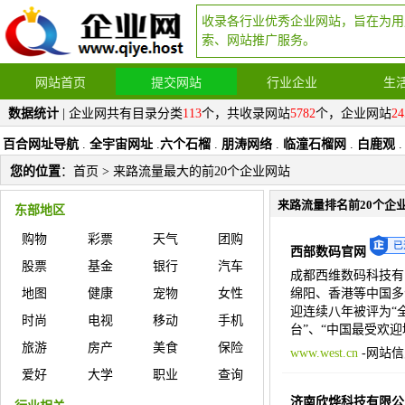
收录各行业优秀企业网站，旨在为用
索、网站推广服务。
网站首页
提交网站
行业企业
生
数据统计
| 企业网共有目录分类
113
个，共收录网站
5782
个，企业网站
24
百合网址导航
.
全宇宙网址
.
六个石榴
.
朋涛网络
.
临潼石榴网
.
白鹿观
.
您的位置
：
首页
> 来路流量最大的前20个企业网站
来路流量排名前20个企
东部地区
购物
彩票
天气
团购
西部数码官网
股票
基金
银行
汽车
成都西维数码科技有限
地图
健康
宠物
女性
绵阳、香港等中国多
迎连续八年被评为“全
时尚
电视
移动
手机
台”、“中国最受欢迎
旅游
房产
美食
保险
www.west.cn
-
网站信
爱好
大学
职业
查询
济南欣烨科技有限公