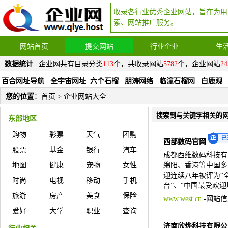
收录各行业优秀企业网站，旨在为用
索、网站推广服务。
网站首页
提交网站
行业企业
生
数据统计
| 企业网共有目录分类
113
个，共收录网站
5782
个，企业网站
24
百合网址导航
.
全宇宙网址
.
六个石榴
.
朋涛网络
.
临潼石榴网
.
白鹿观
.
您的位置
：
首页
> 企业网站大全
搜索到与关键字相关的
东部地区
购物
彩票
天气
团购
西部数码官网
股票
基金
银行
汽车
成都西维数码科技有限
地图
健康
宠物
女性
绵阳、香港等中国多
迎连续八年被评为“全
时尚
电视
移动
手机
台”、“中国最受欢迎
旅游
房产
美食
保险
www.west.cn
-
网站信
爱好
大学
职业
查询
济南欣烨科技有限公