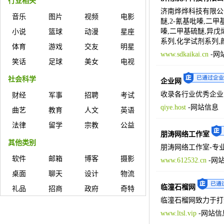
行业相关
济南烨烨科技有限公司
音乐
图片
视频
电影
醚,2-氰基吡嗪,二
嗪,二甲基硫醚,异戊
小说
篮球
动漫
星座
系列,化学试剂系列
体育
游戏
交友
明星
www.sdkaikai.cn
-
网
笑话
足球
美女
电视
社会科学
企业网
收录各行业优秀企业
财经
军事
招聘
考试
qiye.host
-
网站信息
曲艺
教育
人文
英语
法律
留学
宗教
公益
朋涛网络工作室
其他类别
朋涛网络工作室-专
软件
邮箱
博客
摄影
www.612532.cn
-
网
桌面
聊天
设计
物流
临潼石榴网
礼品
招商
政府
奇特
临潼石榴网致力于打
www.ltsl.vip
-
网站信