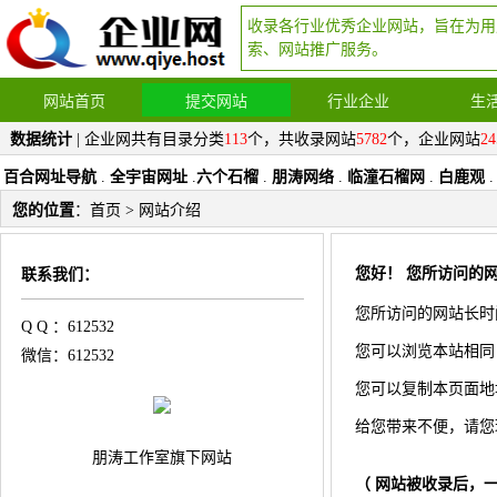
收录各行业优秀企业网站，旨在为用
索、网站推广服务。
网站首页
提交网站
行业企业
生
数据统计
| 企业网共有目录分类
113
个，共收录网站
5782
个，企业网站
24
百合网址导航
.
全宇宙网址
.
六个石榴
.
朋涛网络
.
临潼石榴网
.
白鹿观
.
您的位置
：
首页
> 网站介绍
您好！ 您所访问的网
联系我们：
您所访问的网站长时
Q Q ：612532
您可以浏览本站相同
微信：612532
您可以复制本页面地址 
给您带来不便，请您
朋涛工作室旗下网站
（ 网站被收录后，