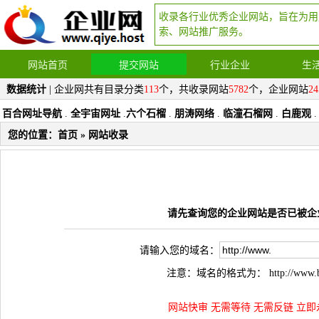
收录各行业优秀企业网站，旨在为用
索、网站推广服务。
网站首页
提交网站
行业企业
生
数据统计
| 企业网共有目录分类
113
个，共收录网站
5782
个，企业网站
24
百合网址导航
.
全宇宙网址
.
六个石榴
.
朋涛网络
.
临潼石榴网
.
白鹿观
.
您的位置：
首页
» 网站收录
请先查询您的企业网站是否已被企业网 （
请输入您的域名：
注意：域名的格式为： http://www.b
网站快审 无需等待 无需反链 立即永久收