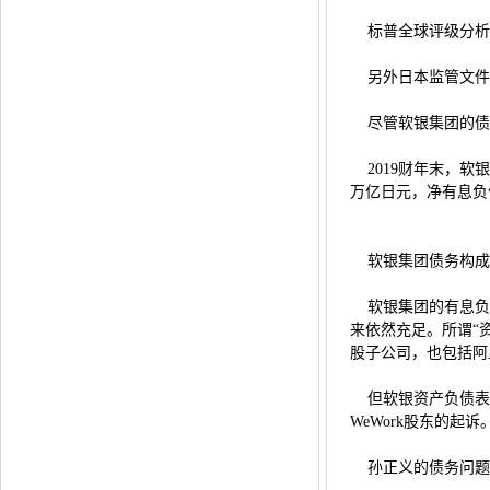
标普全球评级分析师
另外日本监管文件显示
尽管软银集团的债
2019财年末，软银
万亿日元，净有息负债
软银集团债务构成
软银集团的有息负债
来依然充足。所谓“资
股子公司，也包括阿
但软银资产负债表上
WeWork股东的起
孙正义的债务问题也