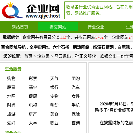
收录各行业优秀企业网站，旨在为用
索、网站推广服务。
网站首页
提交网站
行业企业
生
数据统计
| 企业网共有目录分类
113
个，共收录网站
5782
个，企业网站
24
百合网址导航
.
全宇宙网址
.
六个石榴
.
朋涛网络
.
临潼石榴网
.
白鹿观
.
您的位置
：
首页
>
企业家
> 马云退出，孙正义服软，软银交出一份年
生活服务
购物
彩票
天气
团购
股票
基金
银行
汽车
地图
健康
宠物
女性
2020年5月18日
时尚
电视
移动
手机
略多于4月份业绩预告
旅游
房产
美食
保险
在披露财报的之前
爱好
大学
职业
查询