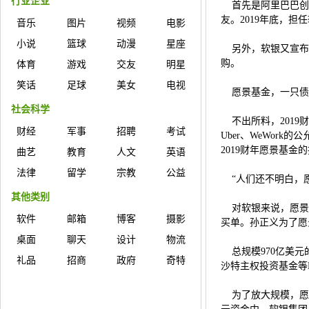
行业企业
首先是阿里巴巴创始
友。2019年底，
音乐
图片
视频
电影
小说
篮球
动漫
星座
另外，软银又宣布了
购。
体育
游戏
交友
明星
笑话
足球
美女
电视
愿景基金，一只债
社会科学
不出所料，2019
财经
军事
招聘
考试
Uber、WeWo
2019财年愿景基金
曲艺
教育
人文
英语
法律
留学
宗教
公益
“人们还不明白，愿景基金
其他类别
对软银来说，愿景基
软件
邮箱
博客
摄影
买单。孙正义为了愿
桌面
聊天
设计
物流
总规模970亿美元
礼品
招商
政府
奇特
沙特主权投资基金等
为了放大规模，愿景