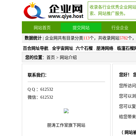
收录各行业优秀企业网
索、网站推广服务。
网站首页
提交网站
行业企业
数据统计
| 企业网共有目录分类
113
个，共收录网站
5782
个
百合网址导航
.
全宇宙网址
.
六个石榴
.
朋涛网络
.
临潼石榴
您的位置
：
首页
> 网站介绍
您好！ 
联系我们：
您所访问
Q Q ：612532
您可以浏
微信：612532
您可以复
给您带来
朋涛工作室旗下网站
（ 网站